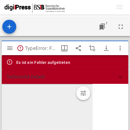
Toggl
navig
1
Mirador
TypeError: Failed to fetch
Viewer
Es ist ein Fehler aufgetreten
Technische Details