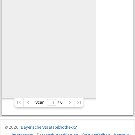
Scan
/ 
0
©
2026
Bayerische Staatsbibliothek
Impressum
Datenschutzerklärung
Barrierefreiheit
Kontakt