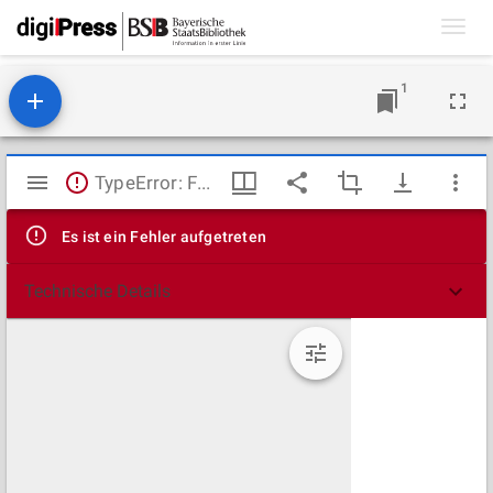
Toggl
navig
1
Mirador
TypeError: Failed to fetch
Viewer
Es ist ein Fehler aufgetreten
Technische Details