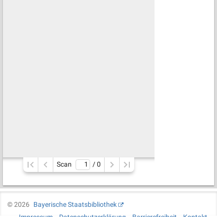
Scan
/ 
0
©
2026
Bayerische Staatsbibliothek
Impressum
Datenschutzerklärung
Barrierefreiheit
Kontakt