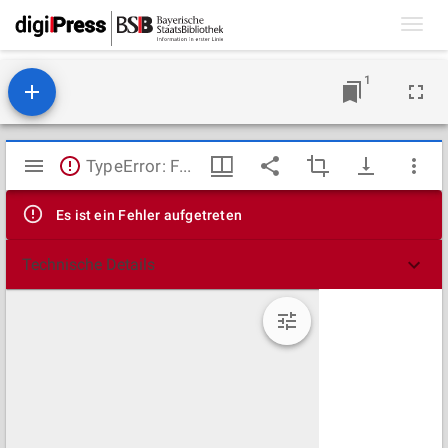
Toggl
navig
1
Mirador
TypeError: Failed to fetch
Viewer
Es ist ein Fehler aufgetreten
Technische Details