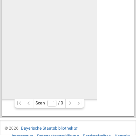
Scan
/ 
0
©
2026
Bayerische Staatsbibliothek
Impressum
Datenschutzerklärung
Barrierefreiheit
Kontakt