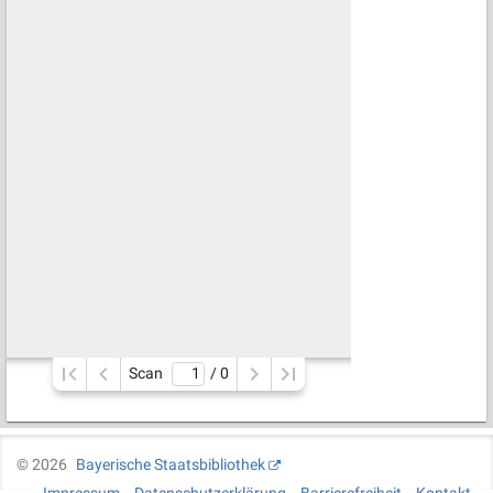
Scan
/ 
0
©
2026
Bayerische Staatsbibliothek
Impressum
Datenschutzerklärung
Barrierefreiheit
Kontakt