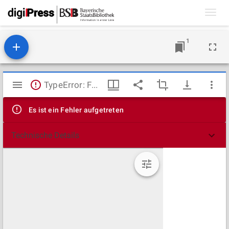
Toggl
navig
1
Mirador
TypeError: Failed to fetch
Viewer
Es ist ein Fehler aufgetreten
Technische Details