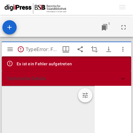
Toggl
navig
1
Mirador
TypeError: Failed to fetch
Viewer
Es ist ein Fehler aufgetreten
Technische Details