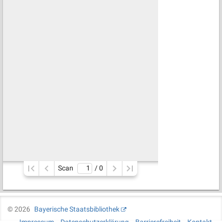
Scan
/ 
0
©
2026
Bayerische Staatsbibliothek
Impressum
Datenschutzerklärung
Barrierefreiheit
Kontakt