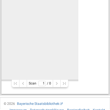
Scan
/ 
0
©
2026
Bayerische Staatsbibliothek
Impressum
Datenschutzerklärung
Barrierefreiheit
Kontakt