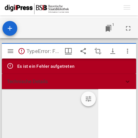
Toggl
navig
1
Mirador
TypeError: Failed to fetch
Viewer
Es ist ein Fehler aufgetreten
Technische Details