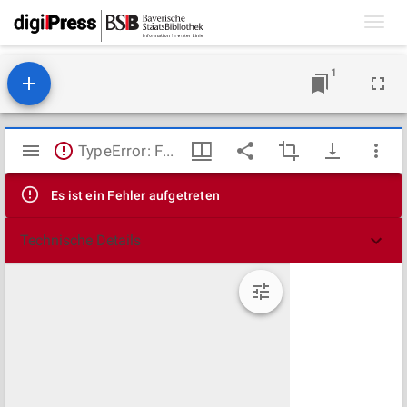
Toggl
navig
1
Mirador
TypeError: Failed to fetch
Viewer
Es ist ein Fehler aufgetreten
Technische Details