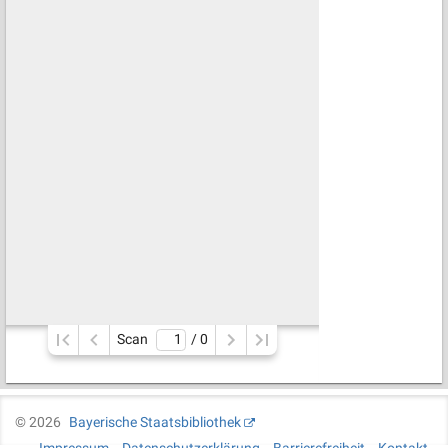
Scan
/ 
0
©
2026
Bayerische Staatsbibliothek
Impressum
Datenschutzerklärung
Barrierefreiheit
Kontakt