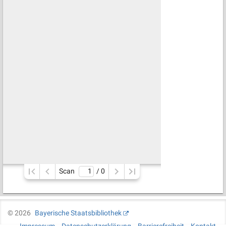
Scan
/ 
0
©
2026
Bayerische Staatsbibliothek
Impressum
Datenschutzerklärung
Barrierefreiheit
Kontakt