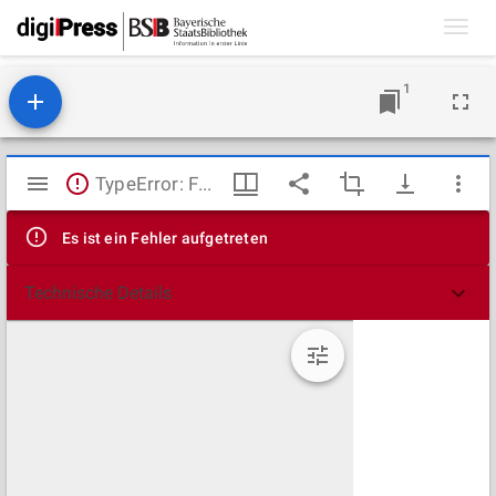
Toggl
navig
1
Mirador
TypeError: Failed to fetch
Viewer
Es ist ein Fehler aufgetreten
Technische Details