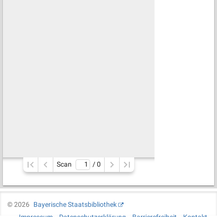
Scan
/ 
0
©
2026
Bayerische Staatsbibliothek
Impressum
Datenschutzerklärung
Barrierefreiheit
Kontakt