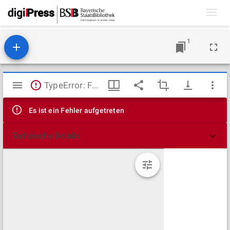
Toggl
navig
1
Mirador
TypeError: Failed to fetch
Viewer
Es ist ein Fehler aufgetreten
Technische Details