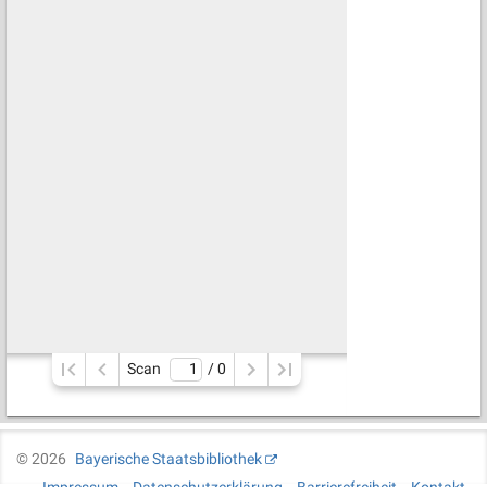
Scan
/ 
0
©
2026
Bayerische Staatsbibliothek
Impressum
Datenschutzerklärung
Barrierefreiheit
Kontakt