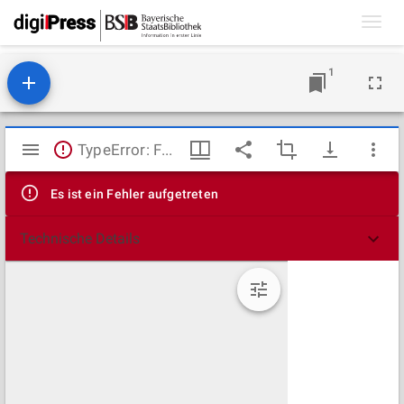
Toggl
navig
1
Mirador
TypeError: Failed to fetch
Viewer
Es ist ein Fehler aufgetreten
Technische Details