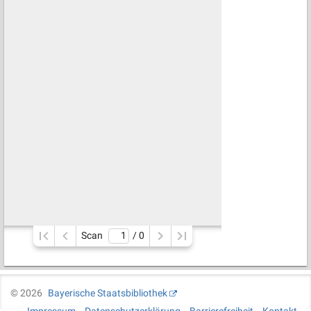
Scan
/ 
0
©
2026
Bayerische Staatsbibliothek
Impressum
Datenschutzerklärung
Barrierefreiheit
Kontakt