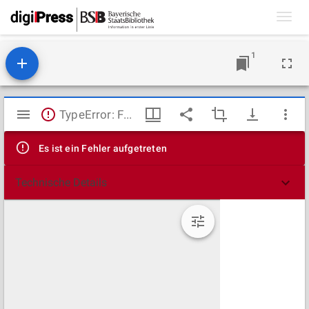
Toggl
navig
1
Mirador
TypeError: Failed to fetch
Viewer
Es ist ein Fehler aufgetreten
Technische Details