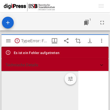
Toggl
navig
1
Mirador
TypeError: Failed to fetch
Viewer
Es ist ein Fehler aufgetreten
Technische Details