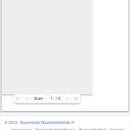
Scan
/ 
0
©
2026
Bayerische Staatsbibliothek
Impressum
Datenschutzerklärung
Barrierefreiheit
Kontakt