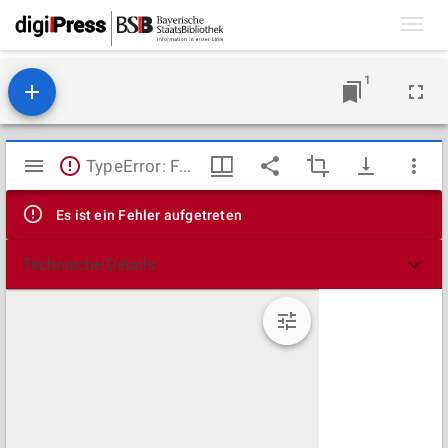
Toggl
navig
1
Mirador
TypeError: Failed to fetch
Viewer
Es ist ein Fehler aufgetreten
Technische Details