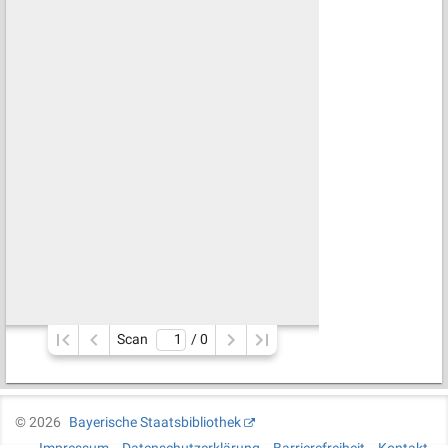
Scan
/ 
0
©
2026
Bayerische Staatsbibliothek
Impressum
Datenschutzerklärung
Barrierefreiheit
Kontakt