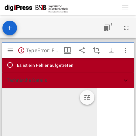
Toggl
navig
1
Mirador
TypeError: Failed to fetch
Viewer
Es ist ein Fehler aufgetreten
Technische Details