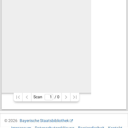
Scan
/ 
0
©
2026
Bayerische Staatsbibliothek
Impressum
Datenschutzerklärung
Barrierefreiheit
Kontakt