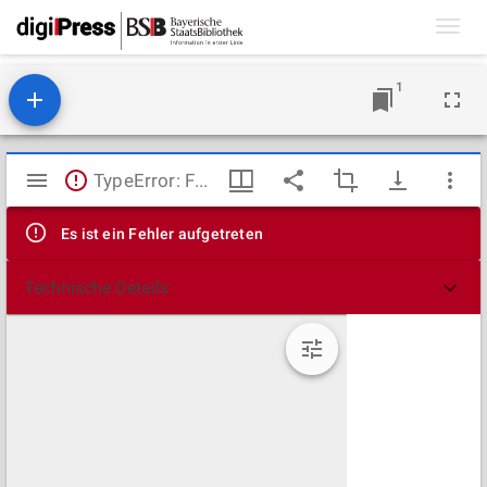
Toggl
navig
1
Mirador
TypeError: Failed to fetch
Viewer
Es ist ein Fehler aufgetreten
Technische Details