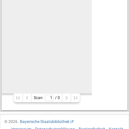
Scan
/ 
0
©
2026
Bayerische Staatsbibliothek
Impressum
Datenschutzerklärung
Barrierefreiheit
Kontakt