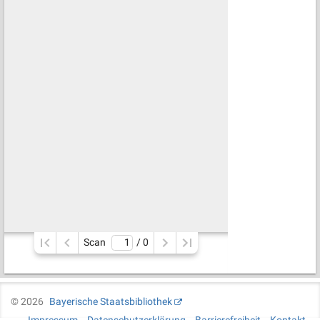
Scan
/ 
0
©
2026
Bayerische Staatsbibliothek
Impressum
Datenschutzerklärung
Barrierefreiheit
Kontakt