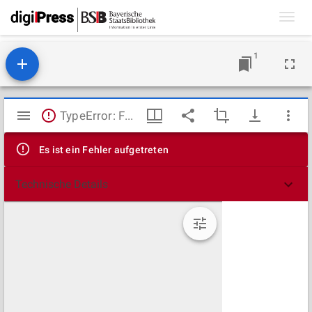
Toggl
navig
1
Mirador
TypeError: Failed to fetch
Viewer
Es ist ein Fehler aufgetreten
Technische Details