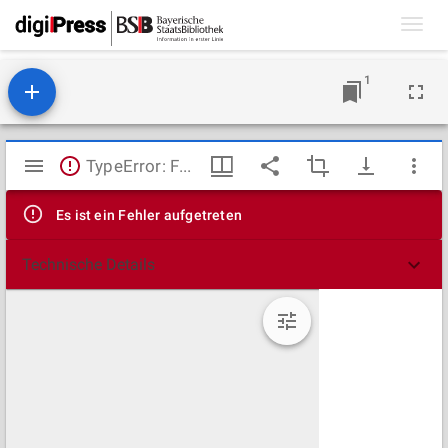
Toggl
navig
1
Mirador
TypeError: Failed to fetch
Viewer
Es ist ein Fehler aufgetreten
Technische Details