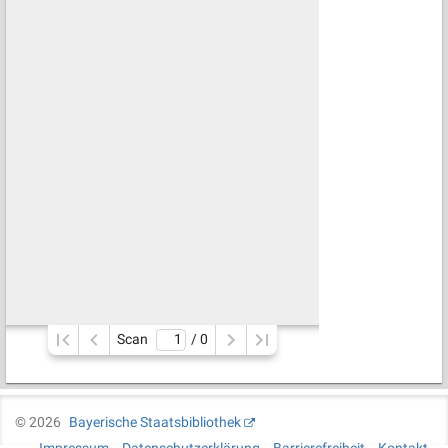
Scan
/ 
0
©
2026
Bayerische Staatsbibliothek
Impressum
Datenschutzerklärung
Barrierefreiheit
Kontakt