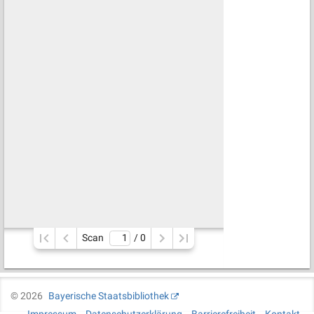
Scan
/ 
0
©
2026
Bayerische Staatsbibliothek
Impressum
Datenschutzerklärung
Barrierefreiheit
Kontakt