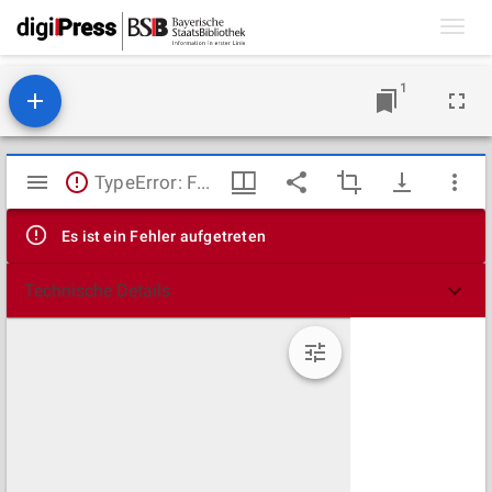
Toggl
navig
1
Mirador
TypeError: Failed to fetch
Viewer
Es ist ein Fehler aufgetreten
Technische Details