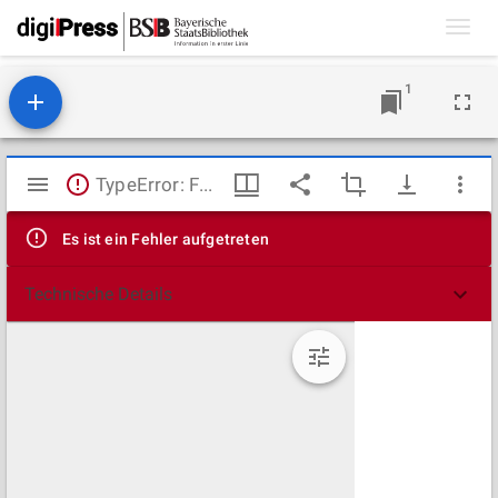
Toggl
navig
1
Mirador
TypeError: Failed to fetch
Viewer
Es ist ein Fehler aufgetreten
Technische Details