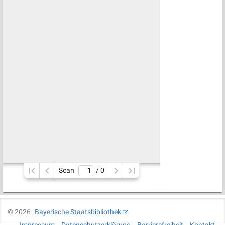
Scan
/ 
0
©
2026
Bayerische Staatsbibliothek
Impressum
Datenschutzerklärung
Barrierefreiheit
Kontakt