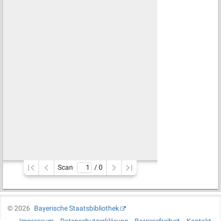
Scan
/ 
0
©
2026
Bayerische Staatsbibliothek
Impressum
Datenschutzerklärung
Barrierefreiheit
Kontakt