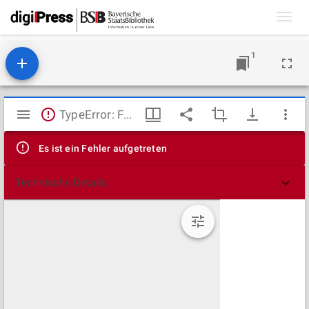
Toggl
navig
1
Mirador
TypeError: Failed to fetch
Viewer
Es ist ein Fehler aufgetreten
Technische Details