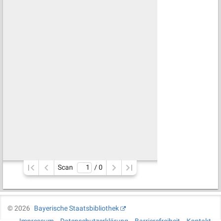
Scan
/ 
0
©
2026
Bayerische Staatsbibliothek
Impressum
Datenschutzerklärung
Barrierefreiheit
Kontakt