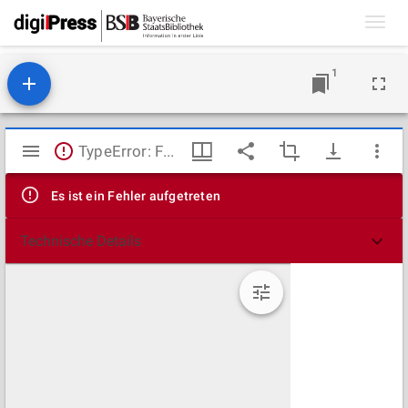
Toggl
navig
1
Mirador
TypeError: Failed to fetch
Viewer
Es ist ein Fehler aufgetreten
Technische Details