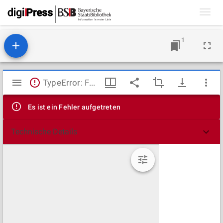
Toggl
navig
1
Mirador
TypeError: Failed to fetch
Viewer
Es ist ein Fehler aufgetreten
Technische Details