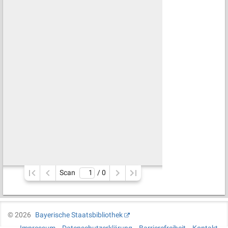
Scan
/ 
0
©
2026
Bayerische Staatsbibliothek
Impressum
Datenschutzerklärung
Barrierefreiheit
Kontakt