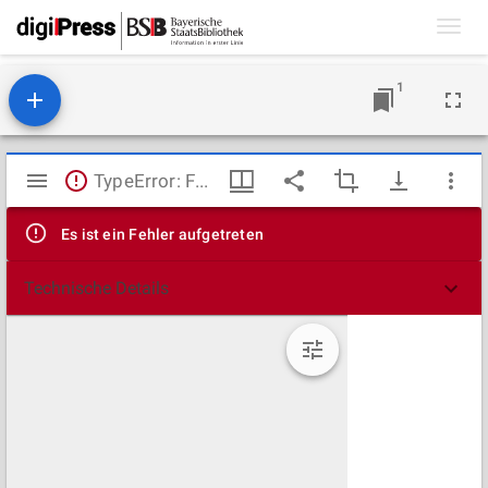
Toggl
navig
1
Mirador
TypeError: Failed to fetch
Viewer
Es ist ein Fehler aufgetreten
Technische Details