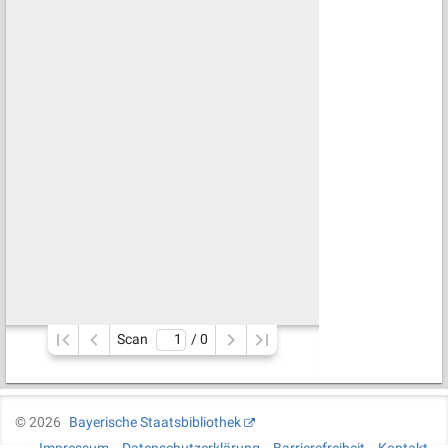
Scan
/ 
0
©
2026
Bayerische Staatsbibliothek
Impressum
Datenschutzerklärung
Barrierefreiheit
Kontakt