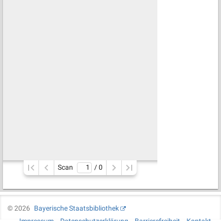
Scan
/ 
0
©
2026
Bayerische Staatsbibliothek
Impressum
Datenschutzerklärung
Barrierefreiheit
Kontakt