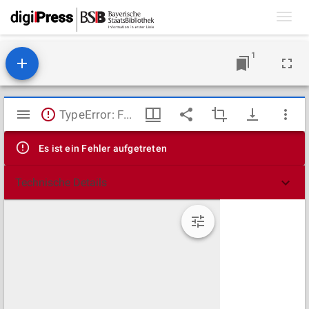
Toggl
navig
1
Mirador
TypeError: Failed to fetch
Viewer
Es ist ein Fehler aufgetreten
Technische Details