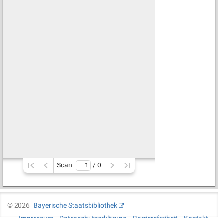
Scan
/ 
0
©
2026
Bayerische Staatsbibliothek
Impressum
Datenschutzerklärung
Barrierefreiheit
Kontakt