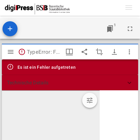
Toggl
navig
1
Mirador
TypeError: Failed to fetch
Viewer
Es ist ein Fehler aufgetreten
Technische Details