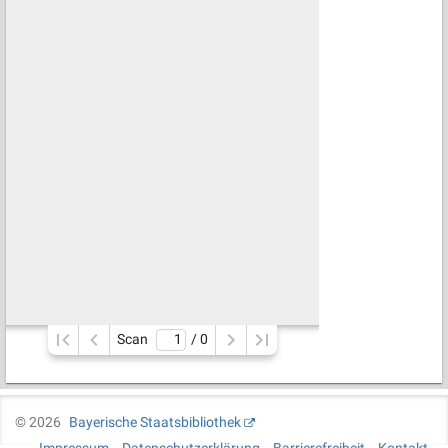
Scan
/ 
0
©
2026
Bayerische Staatsbibliothek
Impressum
Datenschutzerklärung
Barrierefreiheit
Kontakt