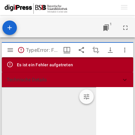
Toggl
navig
1
Mirador
TypeError: Failed to fetch
Viewer
Es ist ein Fehler aufgetreten
Technische Details