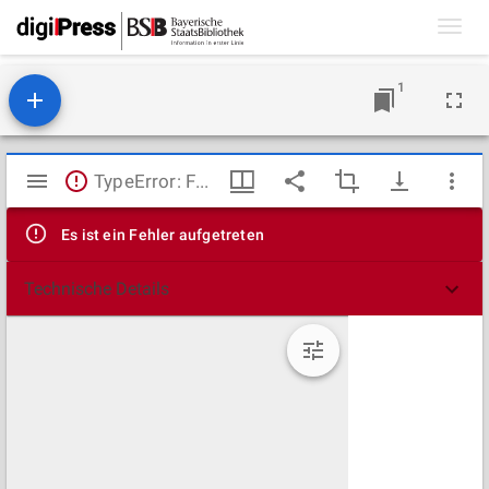
Toggl
navig
1
Mirador
TypeError: Failed to fetch
Viewer
Es ist ein Fehler aufgetreten
Technische Details