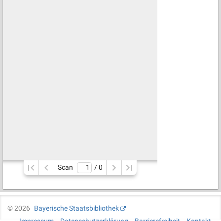
Scan
/ 
0
©
2026
Bayerische Staatsbibliothek
Impressum
Datenschutzerklärung
Barrierefreiheit
Kontakt