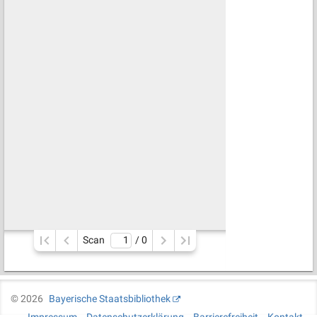
Scan
/ 
0
©
2026
Bayerische Staatsbibliothek
Impressum
Datenschutzerklärung
Barrierefreiheit
Kontakt