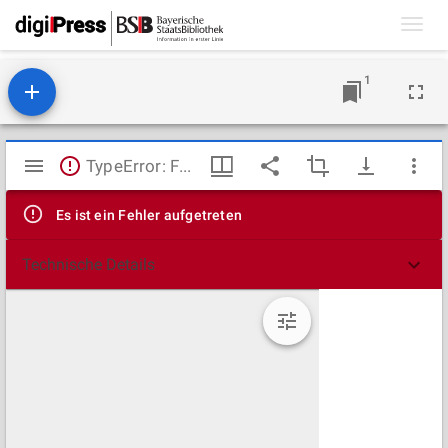
Toggl
navig
1
Mirador
TypeError: Failed to fetch
Viewer
Es ist ein Fehler aufgetreten
Technische Details