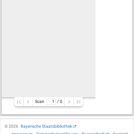
Scan
/ 
0
©
2026
Bayerische Staatsbibliothek
Impressum
Datenschutzerklärung
Barrierefreiheit
Kontakt