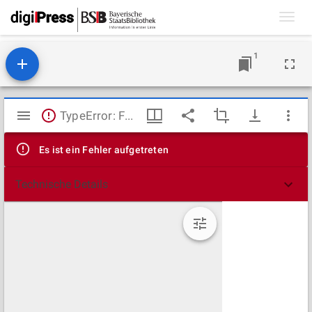
Toggl
navig
1
Mirador
TypeError: Failed to fetch
Viewer
Es ist ein Fehler aufgetreten
Technische Details