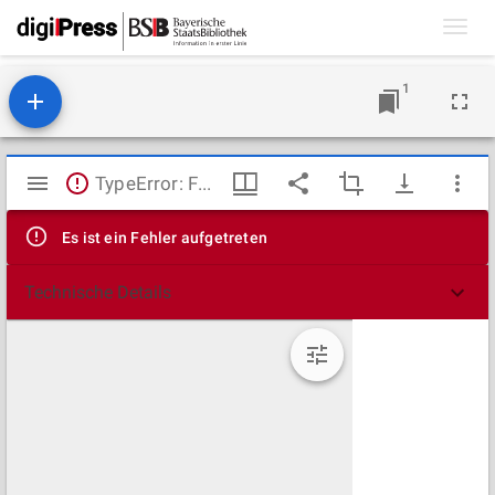
Toggl
navig
1
Mirador
TypeError: Failed to fetch
Viewer
Es ist ein Fehler aufgetreten
Technische Details