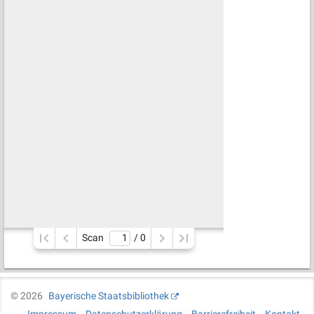
Scan
/ 
0
©
2026
Bayerische Staatsbibliothek
Impressum
Datenschutzerklärung
Barrierefreiheit
Kontakt