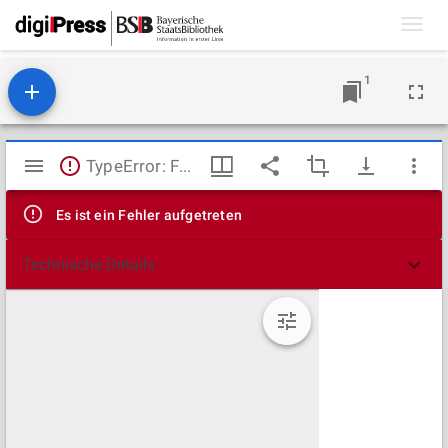
Toggl
navig
1
Mirador
TypeError: Failed to fetch
Viewer
Es ist ein Fehler aufgetreten
Technische Details