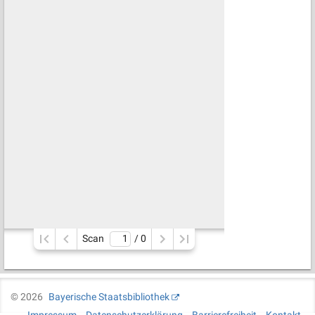
Scan
/ 
0
©
2026
Bayerische Staatsbibliothek
Impressum
Datenschutzerklärung
Barrierefreiheit
Kontakt