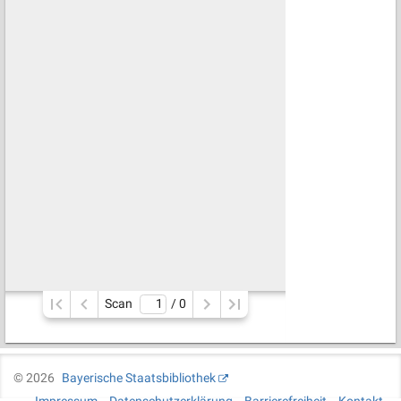
Scan
/ 
0
©
2026
Bayerische Staatsbibliothek
Impressum
Datenschutzerklärung
Barrierefreiheit
Kontakt