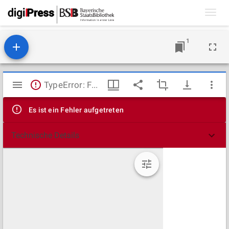
Toggl
navig
1
Mirador
TypeError: Failed to fetch
Viewer
Es ist ein Fehler aufgetreten
Technische Details