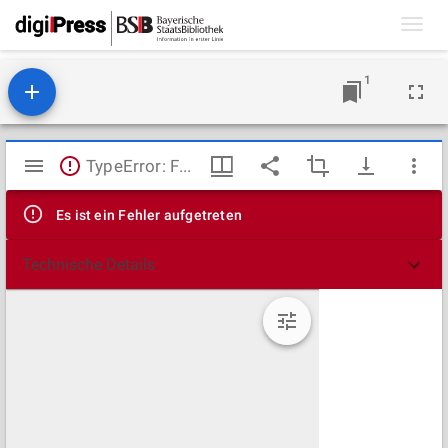
Toggl
navig
1
Mirador
TypeError: Failed to fetch
Viewer
Es ist ein Fehler aufgetreten
Technische Details