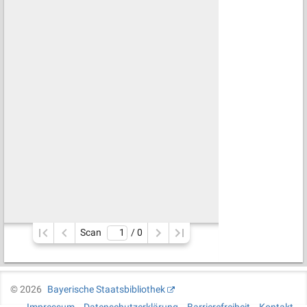
Scan
/ 
0
©
2026
Bayerische Staatsbibliothek
Impressum
Datenschutzerklärung
Barrierefreiheit
Kontakt