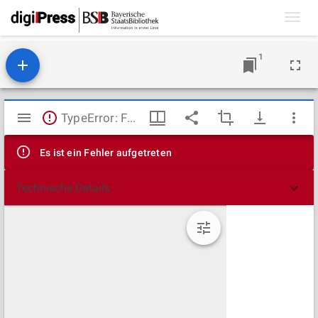
Toggl
navig
1
Mirador
TypeError: Failed to fetch
Viewer
Es ist ein Fehler aufgetreten
Technische Details