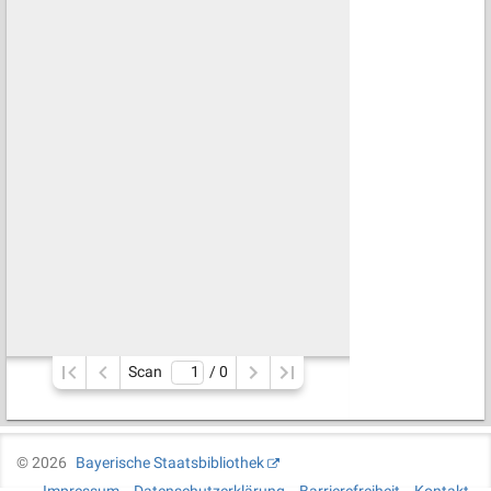
Scan
/ 
0
©
2026
Bayerische Staatsbibliothek
Impressum
Datenschutzerklärung
Barrierefreiheit
Kontakt