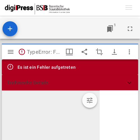
Toggl
navig
1
Mirador
TypeError: Failed to fetch
Viewer
Es ist ein Fehler aufgetreten
Technische Details