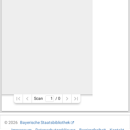
Scan
/ 
0
©
2026
Bayerische Staatsbibliothek
Impressum
Datenschutzerklärung
Barrierefreiheit
Kontakt