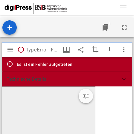
Toggl
navig
1
Mirador
TypeError: Failed to fetch
Viewer
Es ist ein Fehler aufgetreten
Technische Details