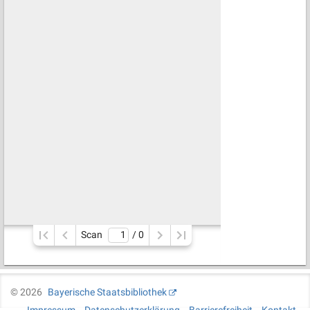
Scan
/ 
0
©
2026
Bayerische Staatsbibliothek
Impressum
Datenschutzerklärung
Barrierefreiheit
Kontakt