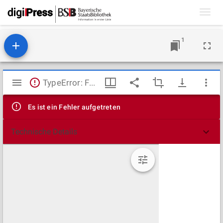
Toggl
navig
1
Mirador
TypeError: Failed to fetch
Viewer
Es ist ein Fehler aufgetreten
Technische Details