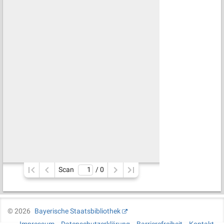
Scan
/ 
0
©
2026
Bayerische Staatsbibliothek
Impressum
Datenschutzerklärung
Barrierefreiheit
Kontakt