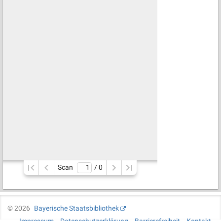
Scan
/ 
0
©
2026
Bayerische Staatsbibliothek
Impressum
Datenschutzerklärung
Barrierefreiheit
Kontakt