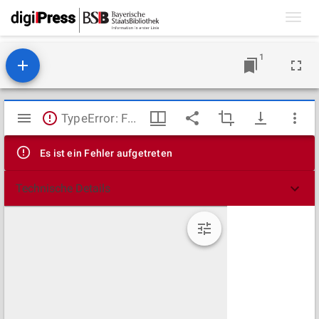
Toggl
navig
1
Mirador
TypeError: Failed to fetch
Viewer
Es ist ein Fehler aufgetreten
Technische Details