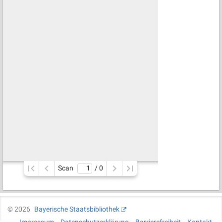
Scan
/ 
0
©
2026
Bayerische Staatsbibliothek
Impressum
Datenschutzerklärung
Barrierefreiheit
Kontakt