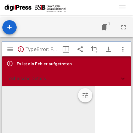
Toggl
navig
1
Mirador
TypeError: Failed to fetch
Viewer
Es ist ein Fehler aufgetreten
Technische Details