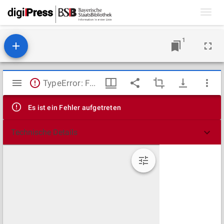
Toggl
navig
1
Mirador
TypeError: Failed to fetch
Viewer
Es ist ein Fehler aufgetreten
Technische Details