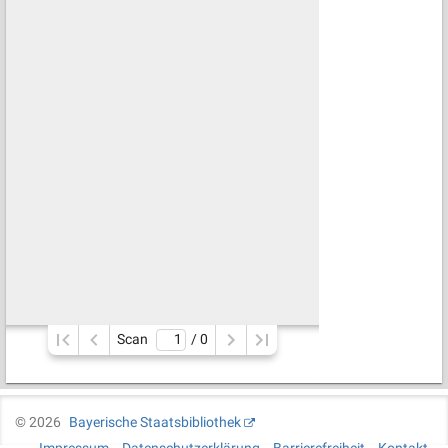
Scan
/ 
0
©
2026
Bayerische Staatsbibliothek
Impressum
Datenschutzerklärung
Barrierefreiheit
Kontakt