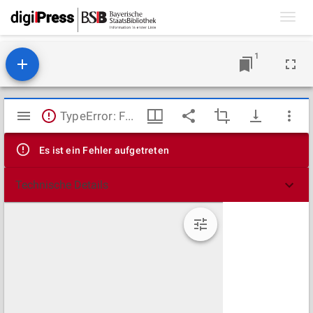
Toggl
navig
1
Mirador
TypeError: Failed to fetch
Viewer
Es ist ein Fehler aufgetreten
Technische Details