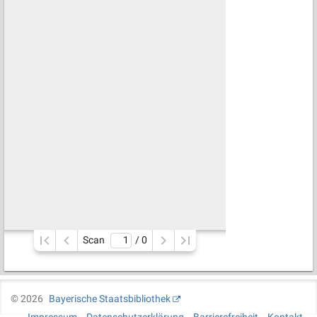
Scan
/ 
0
©
2026
Bayerische Staatsbibliothek
Impressum
Datenschutzerklärung
Barrierefreiheit
Kontakt