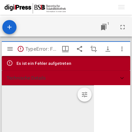
Toggl
navig
1
Mirador
TypeError: Failed to fetch
Viewer
Es ist ein Fehler aufgetreten
Technische Details