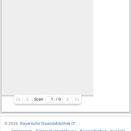
Scan
/ 
0
©
2026
Bayerische Staatsbibliothek
Impressum
Datenschutzerklärung
Barrierefreiheit
Kontakt