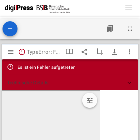
Toggl
navig
1
Mirador
TypeError: Failed to fetch
Viewer
Es ist ein Fehler aufgetreten
Technische Details