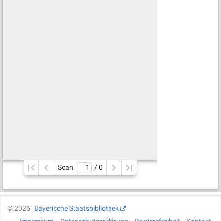
Scan
/ 
0
©
2026
Bayerische Staatsbibliothek
Impressum
Datenschutzerklärung
Barrierefreiheit
Kontakt