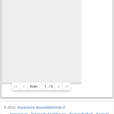
Scan
/ 
0
©
2026
Bayerische Staatsbibliothek
Impressum
Datenschutzerklärung
Barrierefreiheit
Kontakt