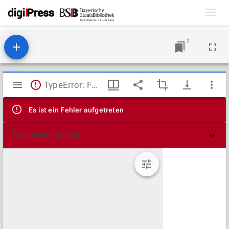
Toggl
navig
1
Mirador
TypeError: Failed to fetch
Viewer
Es ist ein Fehler aufgetreten
Technische Details