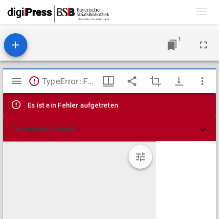
Toggl
navig
1
Mirador
TypeError: Failed to fetch
Viewer
Es ist ein Fehler aufgetreten
Technische Details