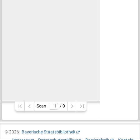
Scan
/ 
0
©
2026
Bayerische Staatsbibliothek
Impressum
Datenschutzerklärung
Barrierefreiheit
Kontakt