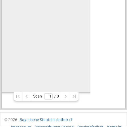
Scan
/ 
0
©
2026
Bayerische Staatsbibliothek
Impressum
Datenschutzerklärung
Barrierefreiheit
Kontakt