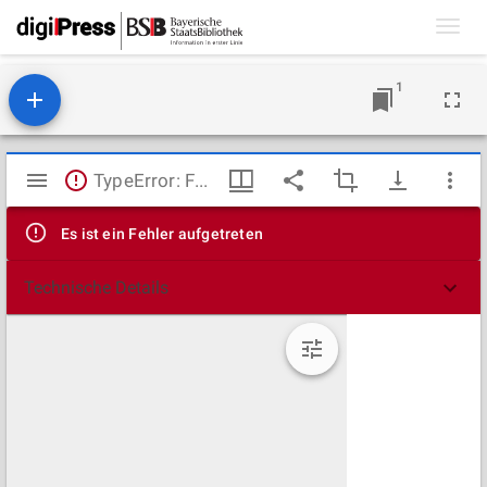
Toggl
navig
1
Mirador
TypeError: Failed to fetch
Viewer
Es ist ein Fehler aufgetreten
Technische Details