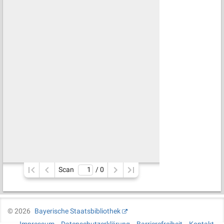
Scan
/ 
0
©
2026
Bayerische Staatsbibliothek
Impressum
Datenschutzerklärung
Barrierefreiheit
Kontakt