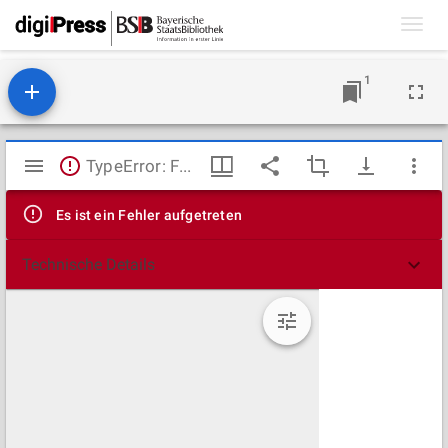
Toggl
navig
1
Mirador
TypeError: Failed to fetch
Viewer
Es ist ein Fehler aufgetreten
Technische Details