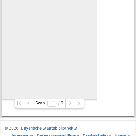
Scan
/ 
0
©
2026
Bayerische Staatsbibliothek
Impressum
Datenschutzerklärung
Barrierefreiheit
Kontakt