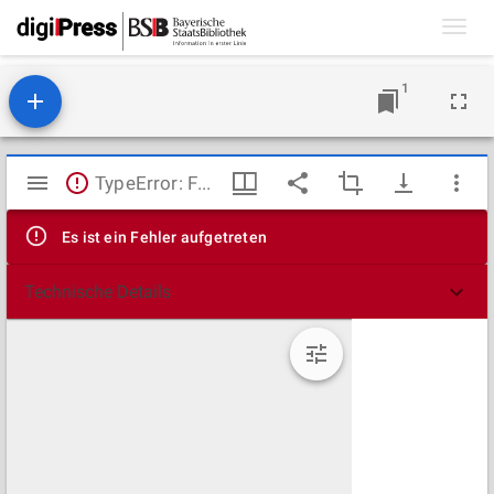
Toggl
navig
1
Mirador
TypeError: Failed to fetch
Viewer
Es ist ein Fehler aufgetreten
Technische Details