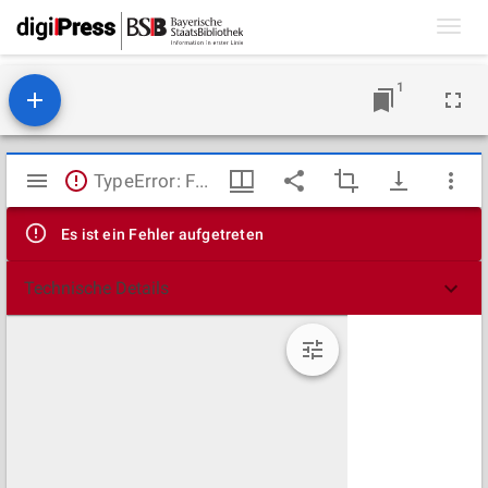
Toggl
navig
1
Mirador
TypeError: Failed to fetch
Viewer
Es ist ein Fehler aufgetreten
Technische Details