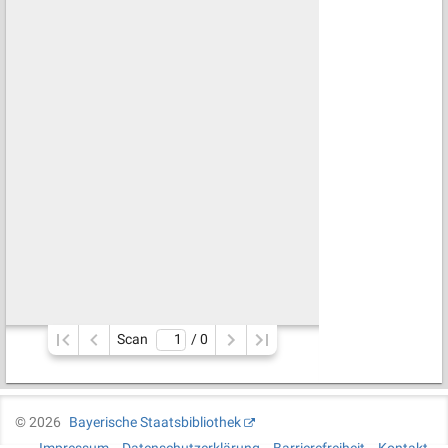
Scan
/ 
0
©
2026
Bayerische Staatsbibliothek
Impressum
Datenschutzerklärung
Barrierefreiheit
Kontakt