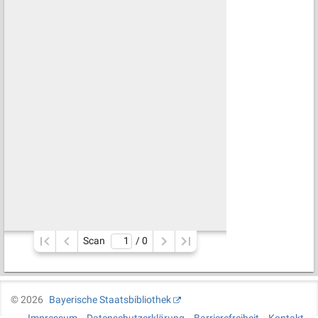
Scan
/ 
0
©
2026
Bayerische Staatsbibliothek
Impressum
Datenschutzerklärung
Barrierefreiheit
Kontakt