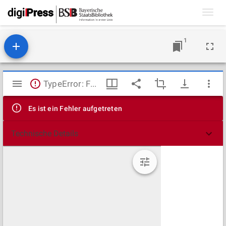
Toggl
navig
1
Mirador
TypeError: Failed to fetch
Viewer
Es ist ein Fehler aufgetreten
Technische Details